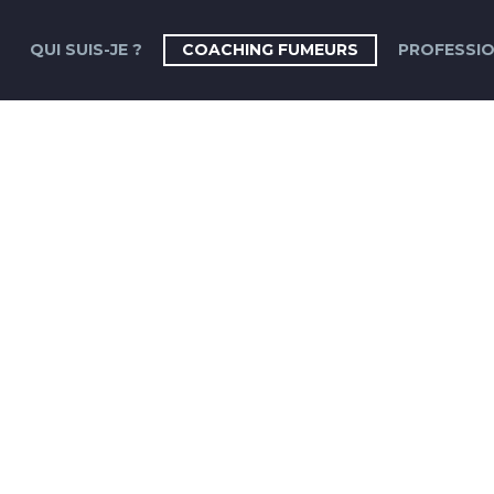
QUI SUIS-JE ?
COACHING FUMEURS
PROFESSI
E VIE SERE
ANS TAB