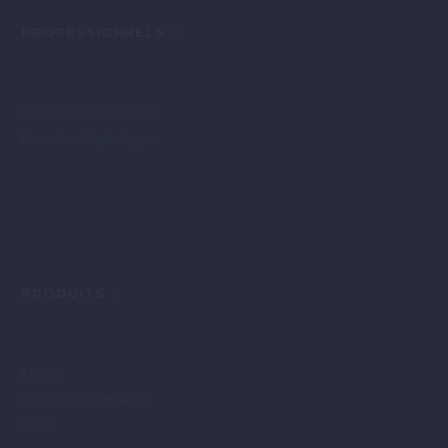
PROFESSIONNELS
Un Monde Sans Tabac
Formation Sophrologue
PRODUITS
Ebook
Coffret Stop Smoking
Livres