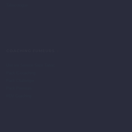
Tabacologue
COACHING FUMEURS
Une vie Sereine Sans Tabac
Pack E-coaching
Pack Challenger
Pack Premium
RDV Coaching