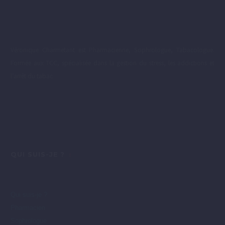
Véronique Charmetant est Pharmacienne, Sophrologue, Tabacologue.
Formée aux TCC, spécialisée dans la gestion du stress, les addictions et
l’arrêt du tabac
QUI
SUIS-JE ?
Qui suis-je ?
Pharmacien
Sophrologue