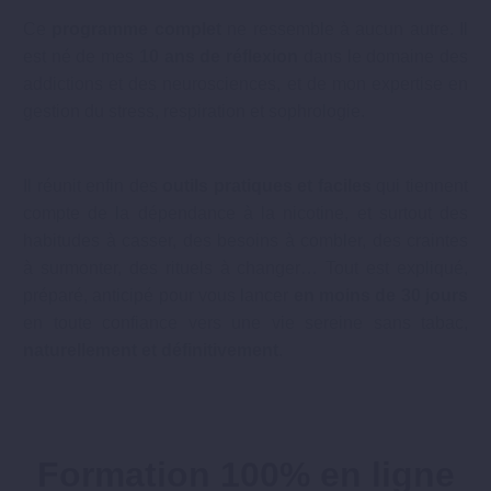
Ce
programme complet
ne ressemble à aucun autre. Il
est né de mes
10 ans de réflexion
dans le domaine des
addictions et des neurosciences, et de mon expertise en
gestion du stress, respiration et sophrologie.
Il réunit enfin des
outils pratiques et faciles
qui tiennent
compte de la dépendance à la nicotine, et surtout des
habitudes à casser, des besoins à combler, des craintes
à surmonter, des rituels à changer… Tout est expliqué,
préparé, anticipé pour vous lancer
en moins de 30 jours
en toute confiance vers une vie sereine sans tabac,
naturellement et définitivement
.
Formation 100% en ligne