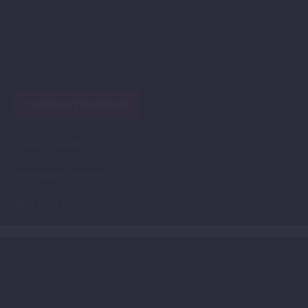
CONTACTEZ-NOUS
Le bourg – 69640
veronique@charmetant.fr
06 19 89 77 88