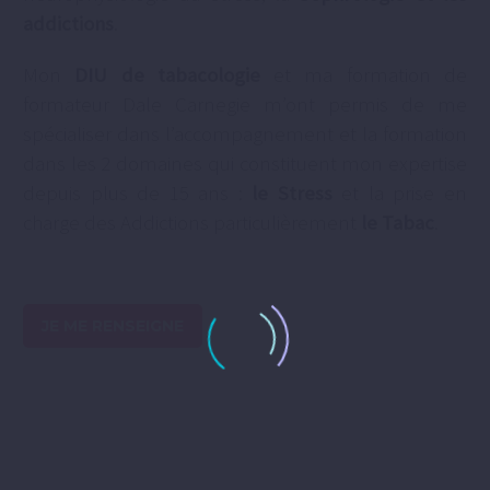
addictions
.
Mon
DIU de tabacologie
et ma formation de
formateur Dale Carnegie m’ont permis de me
spécialiser dans l’accompagnement et la formation
dans les 2 domaines qui constituent mon expertise
depuis plus de 15 ans :
le Stress
et la prise en
charge des Addictions particulièrement
le Tabac
.
JE ME RENSEIGNE