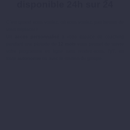
disponible 24h sur 24
C’est quand vous voulez, où vous voulez, pas besoin de
vous déplacer !
Un
accès personnalisé
à votre espace de coaching
pendant une période de
12 mois
vous permet de suivre
votre programme en ligne sans rendez-vous, 7j/7, en
toute
autonomie
ou avec le soutien du groupe.