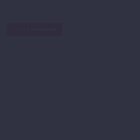
Un soutien quotidien offert aux fumeurs
5
JE ME RENSEIGNE